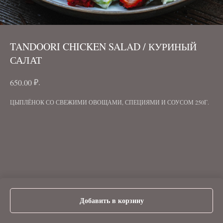
TANDOORI CHICKEN SALAD / КУРИНЫЙ
САЛАТ
₽.
650.00
ЦЫПЛЁНОК СО СВЕЖИМИ ОВОЩАМИ, СПЕЦИЯМИ И СОУСОМ 250Г.
Добавить в корзину